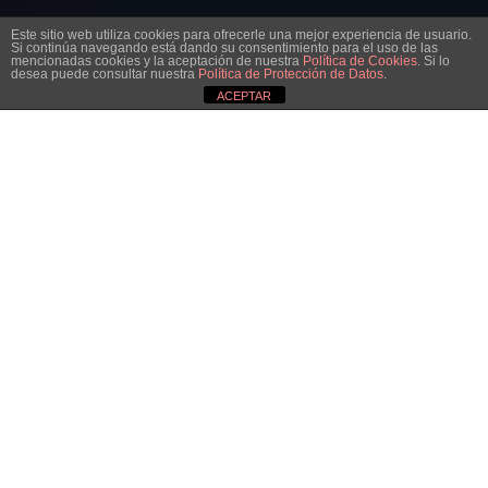
Este sitio web utiliza cookies para ofrecerle una mejor experiencia de usuario.
Si continúa navegando está dando su consentimiento para el uso de las
mencionadas cookies y la aceptación de nuestra
Política de Cookies
. Si lo
desea puede consultar nuestra
Política de Protección de Datos
.
ACEPTAR
Servicios
para empresas, freelance o proyectos
personales
Correo electrónico profesional