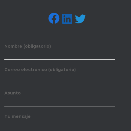
FACEBOOK
LINKEDIN
TWITTER
Nombre (obligatorio)
Correo electrónico (obligatorio)
Asunto
Tu mensaje