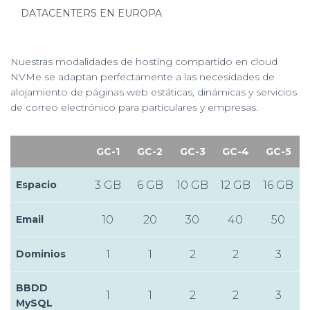
DATACENTERS EN EUROPA
Nuestras modalidades de hosting compartido en cloud
NVMe se adaptan perfectamente a las necesidades de
alojamiento de páginas web estáticas, dinámicas y servicios
de correo electrónico para particulares y empresas.
GC-1
GC-2
GC-3
GC-4
G
C-5
Espacio
3 GB
6 GB
10 GB
12 GB
16 GB
Email
10
20
30
40
50
Dominios
1
1
2
2
3
BBDD
1
1
2
2
3
MySQL