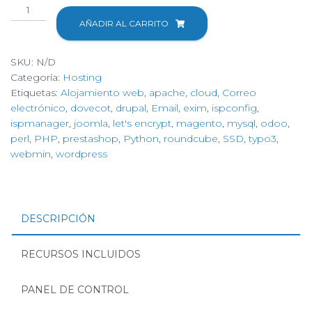
Hosting
en
AÑADIR AL CARRITO
CLOUD
NVMe
SKU:
N/D
en
Categoría:
Hosting
España
Etiquetas:
Alojamiento web
,
apache
,
cloud
,
Correo
cantidad
electrónico
,
dovecot
,
drupal
,
Email
,
exim
,
ispconfig
,
ispmanager
,
joomla
,
let's encrypt
,
magento
,
mysql
,
odoo
,
perl
,
PHP
,
prestashop
,
Python
,
roundcube
,
SSD
,
typo3
,
webmin
,
wordpress
DESCRIPCIÓN
RECURSOS INCLUIDOS
PANEL DE CONTROL