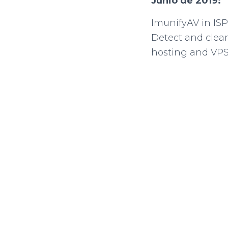
Junio de 2019:
ImunifyAV in IS
Detect and clean
hosting and VPS 