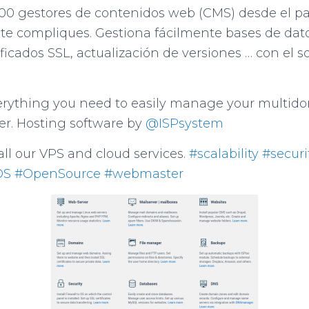
200 gestores de contenidos web (CMS) desde el p
e compliques. Gestiona fácilmente bases de datos
ificados SSL, actualización de versiones … con el 
rything you need to easily manage your multid
er. Hosting software by
@ISPsystem
 all our VPS and cloud services.
#scalability
#securi
OS
#OpenSource
#webmaster