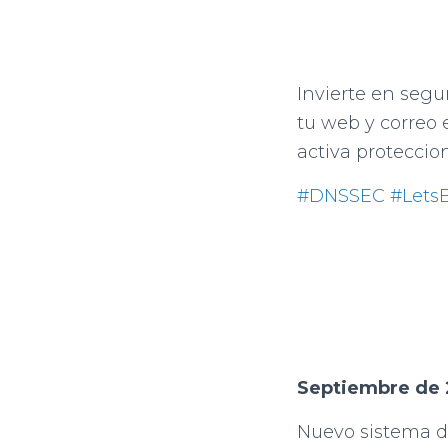
Invierte en segur
tu web y correo e
activa proteccio
#DNSSEC
#Lets
Septiembre de 
Nuevo sistema de