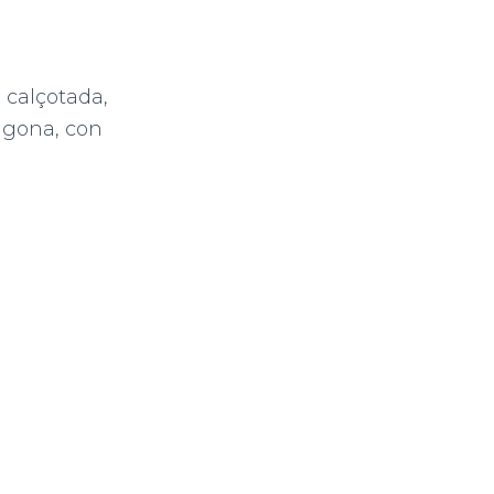
 calçotada,
agona, con