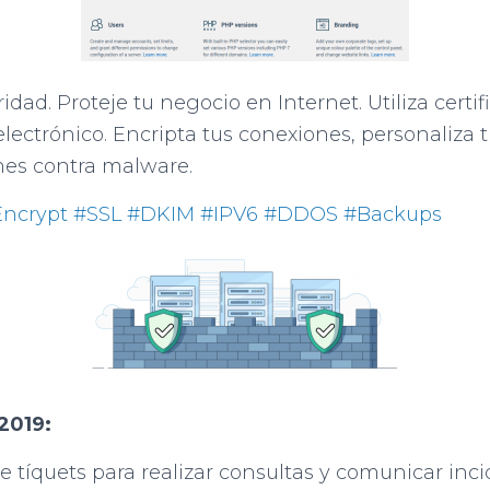
idad. Proteje tu negocio en Internet. Utiliza certi
lectrónico. Encripta tus conexiones, personaliza tu
nes contra malware.
Encrypt
#SSL
#DKIM
#IPV6
#DDOS
#Backups
2019:
 tíquets para realizar consultas y comunicar inci