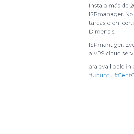
Instala más de 
ISPmanager. No t
tareas cron, cert
Dimensis.
ISPmanager: Eve
a VPS cloud serv
ara availiable in
#ubuntu
#Cent