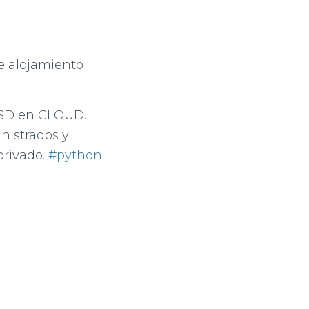
e alojamiento
SSD en CLOUD.
inistrados y
privado.
#python