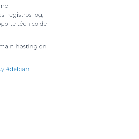
anel
, registros log,
soporte técnico de
omain hosting on
ty
#debian